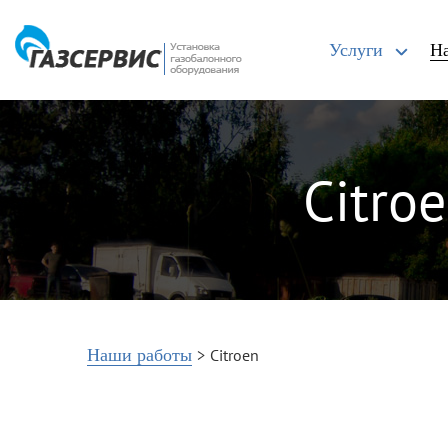
Услуги
Н
Citro
Наши работы
>
Citroen